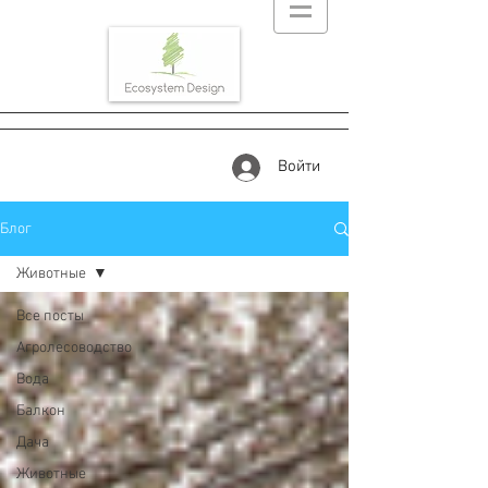
Войти
Блог
Животные
Все посты
Агролесоводство
Вода
Балкон
Дача
Животные