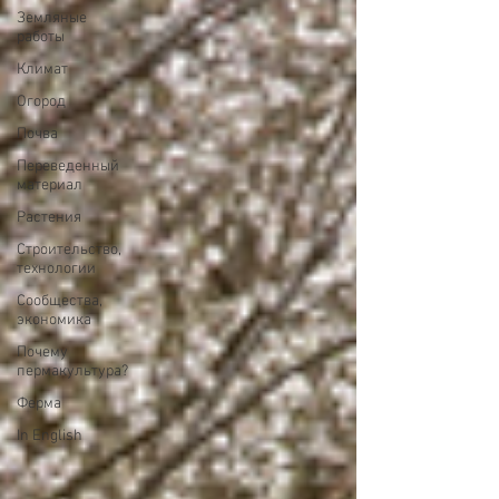
Земляные
работы
Климат
Огород
Почва
Переведенный
материал
Растения
Строительство,
технологии
Сообщества,
экономика
Почему
пермакультура?
Ферма
In English