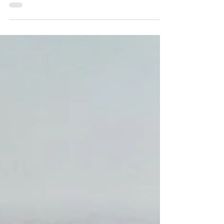
26 мар. 2021 г.
2 мин. чтения
Что такое регенеративное
земледелие
Гейб Браун, владелец ранчо на 2,500
гектарах в Северной Дакоте, последователь
регенеративного земледелия с середины
90-х годов. Один из...