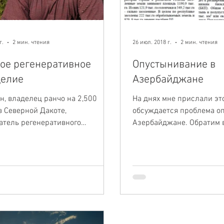
г.
2 мин. чтения
26 июл. 2018 г.
2 мин. чтения
кое регенеративное
Опустынивание в
делие
Азербайджане
н, владелец ранчо на 2,500
На днях мне прислали это
в Северной Дакоте,
обсуждается проблема о
атель регенеративного
Азербайджане. Обратим 
ия с середины 90-х годов. Один
название. Из названия ви