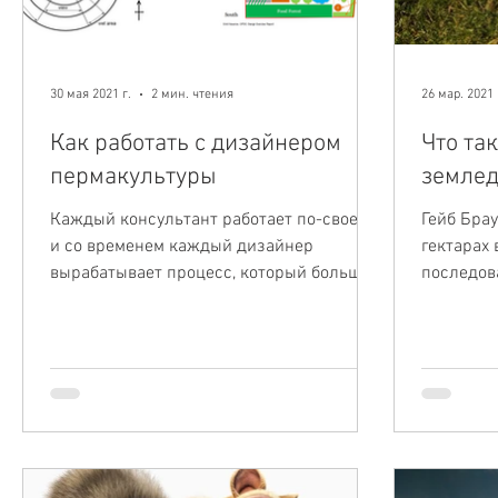
30 мая 2021 г.
2 мин. чтения
26 мар. 2021 
Как работать с дизайнером
Что та
пермакультуры
земле
Каждый консультант работает по-своему,
Гейб Брау
и со временем каждый дизайнер
гектарах 
вырабатывает процесс, который больше
последов
всего подходит ему и его/ее...
земледел
из...