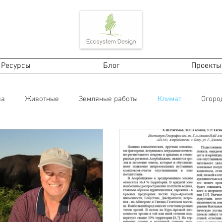
Ресурсы
Блог
Проекты
ча
Животные
Земляные работы
Климат
Огоро
 экономика
Почему пермакультура?
Ферма
In Engli