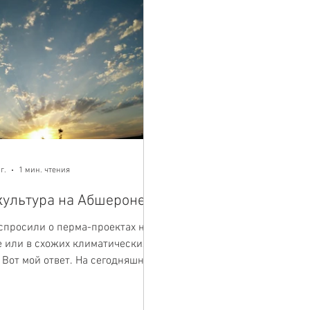
г.
1 мин. чтения
ультура на Абшероне
 спросили о перма-проектах на
 или в схожих климатических
 Вот мой ответ. На сегодняшний
ственное место...