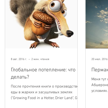
8 авг. 2016 г.
2 мин. чтения
20 июл. 2016 
Глобальное потепление: что
Пермак
делать?
Меня тут
Абшероне
После прочтения книги о производстве
условиях.
еды в жарких и засушливых землях
день един
("Growing Food in a Hotter, Drier Land", Gary
Paul Nabhan, 2013),...