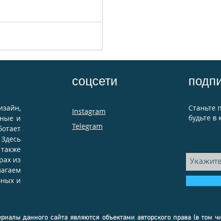
соцсети
подп
изайн,
Станьте 
Instagram
будьте в 
чные и
Telegram
ботает
 Здесь
также
рах из
лагаем
вных и
ериалы данного сайта являются объектами авторского права (в том ч