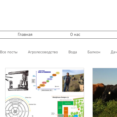
Ecosystem Design
Permaculture Azerbaijan
Пермакультура в Азербайджане
Ecosystem Design
Пермакультура
Главная
О нас
Все посты
Агролесоводство
Вода
Балкон
Да
Растения
Строительство, технологии
Сообщества,