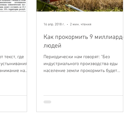
16 апр. 2018 г.
2 мин. чтения
Как прокормить 9 миллиардов
людей
т текст, где
Периодически нам говорят: "Без
пустынивания в
индустриального производства еды
внимание на
население земли прокормить будет
дно,...
невозможно". Так ли это? Читаем!
Похожая...