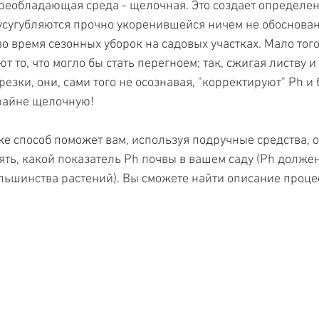
реобладающая среда - щелочная. Это создает определе
усугубляются прочно укоренившейся ничем не обоснова
о время сезонных уборок на садовых участках. Мало того
 то, что могло бы стать перегноем; так, сжигая листву и 
езки, они, сами того не осознавая, "корректируют" Ph и б
райне щелочную! 
 способ поможет вам, используя подручные средства, о
ть, какой показатель Ph почвы в вашем саду (Ph должен
ьшинства растений). Вы сможете найти описание процес