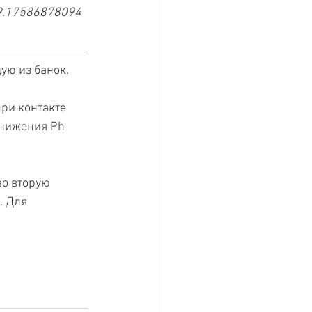
99.17586878094
ую из банок.
ри контакте 
онижения Ph 
о вторую 
. Для 