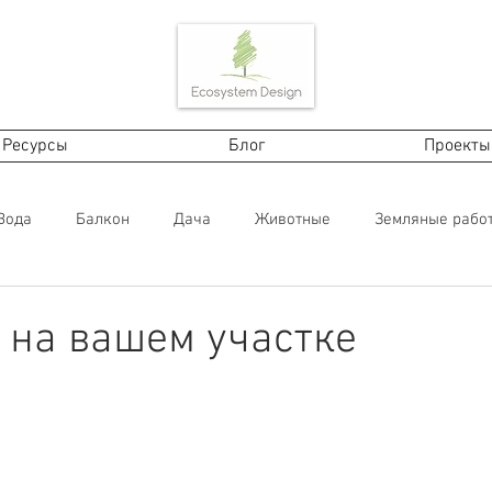
Ресурсы
Блог
Проекты
Вода
Балкон
Дача
Животные
Земляные рабо
енный материал
Растения
Строительство, технологии
 на вашем участке
ему пермакультура?
Ферма
In English