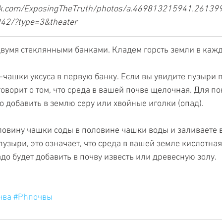
ok.com/ExposingTheTruth/photos/a.469813215941.2613
2/?type=3&theater
 двумя стеклянными банками. Кладем горсть земли в кажд
-чашки уксуса в первую банку. Если вы увидите пузыри п
 говорит о том, что среда в вашей почве щелочная. Для п
о добавить в землю серу или хвойные иголки (опад).
ловину чашки соды в половине чашки воды и заливаете в
пузыри, это означает, что среда в вашей земле кислотная
до будет добавить в почву известь или древесную золу.
чва
#Phпочвы