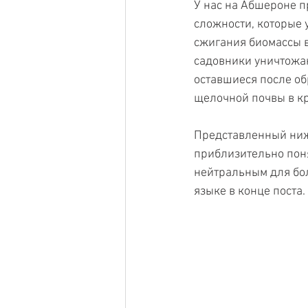
У нас на Абшероне п
сложности, которые 
сжигания биомассы в
садовники уничтожают
оставшиеся после обр
щелочной почвы в к
Представленный ниже
приблизительно поня
нейтральным для бол
языке в конце поста.