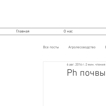
Ecosystem Design
Permaculture Azerbaijan
Пермакультура в Азербайджане
Ecosystem Design
Пермакультура
Главная
О нас
Все посты
Агролесоводство
6 авг. 2016 г.
2 мин. чтения
Огород
Почва
Перевед
Ph почвы
Сообщества, экономика
Поч