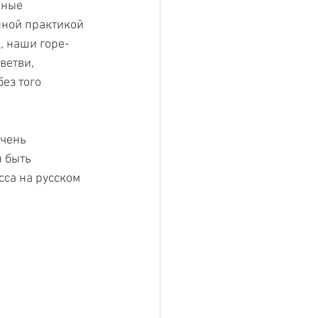
нные 
нной практикой 
, наши горе-
ветви, 
ез того 
чень 
 быть 
са на русском 