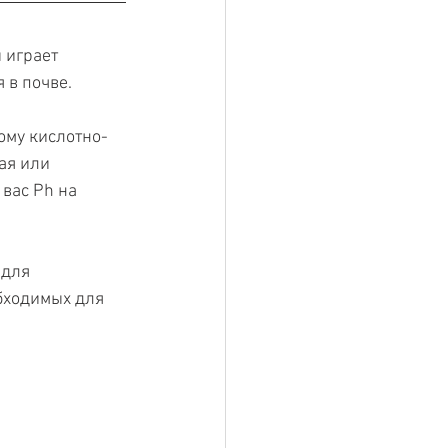
 играет 
 в почве.
ому кислотно-
ая или 
вас Ph на 
для 
бходимых для 