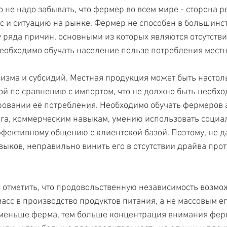
 не надо забывать, что фермер во всем мире - сторона ре
ос и ситуацию на рынке. Фермер не способен в большинст
у ряда причин, основными из которых являются отсутстви
необходимо обучать население пользе потребления местн
изма и субсидий. Местная продукция может быть настол
й по сравнению с импортом, что не должно быть необхо
овании её потребления. Необходимо обучать фермеров 
га, коммерческим навыкам, умению использовать социал
ффективному общению с клиентской базой. Поэтому, не д
выков, неправильно винить его в отсутствии драйва прот
з отметить, что продовольственную независимость возмо
асс в производство продуктов питания, а не массовым ег
 меньше ферма, тем больше концентрация внимания фер