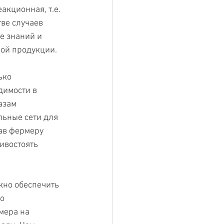
акционная, т.е. 
ве случаев 
е знаний и 
ой продукции. 
ько 
димости в 
азам 
ьные сети для 
ав фермеру 
ивостоять 
жно обеспечить 
о 
мера на 