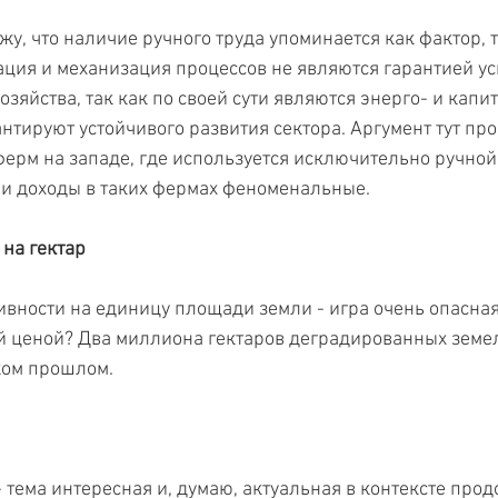
ижу, что наличие ручного труда упоминается как фактор,
ация и механизация процессов не являются гарантией у
озяйства, так как по своей сути являются энерго- и кап
тируют устойчивого развития сектора. Аргумент тут прос
рм на западе, где используется исключительно ручной 
 и доходы в таких фермах феноменальные.
на гектар
вности на единицу площади земли - игра очень опасная.
ой ценой? Два миллиона гектаров деградированных земель
ском прошлом.
тема интересная и, думаю, актуальная в контексте прод