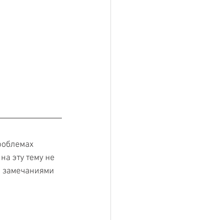
роблемах 
а эту тему не 
и замечаниями 