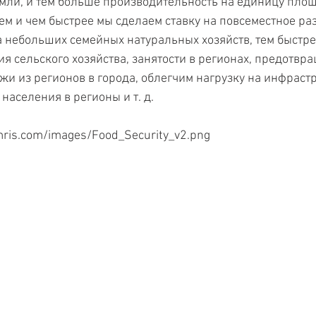
ли, и тем больше производительность на единицу площ
ем и чем быстрее мы сделаем ставку на повсеместное ра
 небольших семейных натуральных хозяйств, тем быстр
ия сельского хозяйства, занятости в регионах, предотвр
и из регионов в города, облегчим нагрузку на инфрастр
 населения в регионы и т. д.
mris.com/images/Food_Security_v2.png