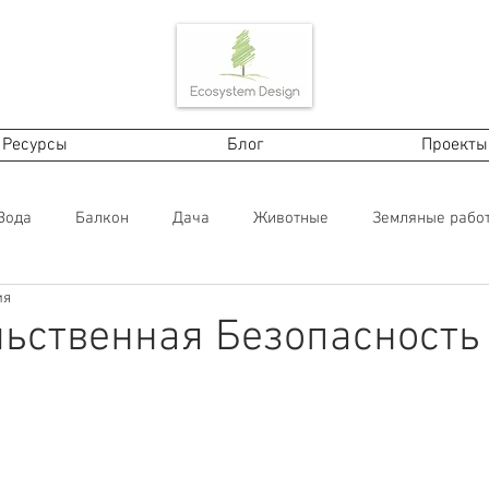
Ресурсы
Блог
Проекты
Вода
Балкон
Дача
Животные
Земляные рабо
ия
енный материал
Растения
Строительство, технологии
ьственная Безопасность
ему пермакультура?
Ферма
In English