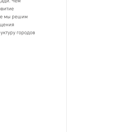
ади. Чем 
звитие 
ее мы решим 
ащения 
уктуру городов 