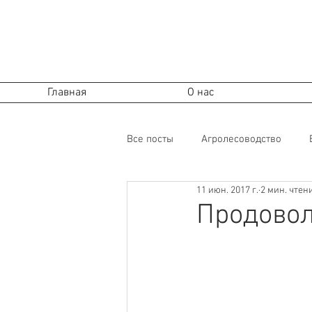
Ecosystem Design
Permaculture Azerbaijan
Пермакультура в Азербайджане
Ecosystem Design
Пермакультура
Главная
О нас
Все посты
Агролесоводство
11 июн. 2017 г.
2 мин. чтен
Огород
Почва
Перевед
Продовол
Сообщества, экономика
Поч