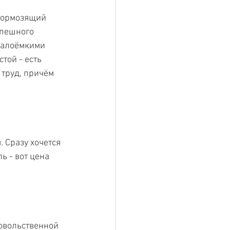
 тормозящий 
спешного 
италоёмкими 
той - есть 
труд, причём 
 Сразу хочется 
 - вот цена 
овольственной 