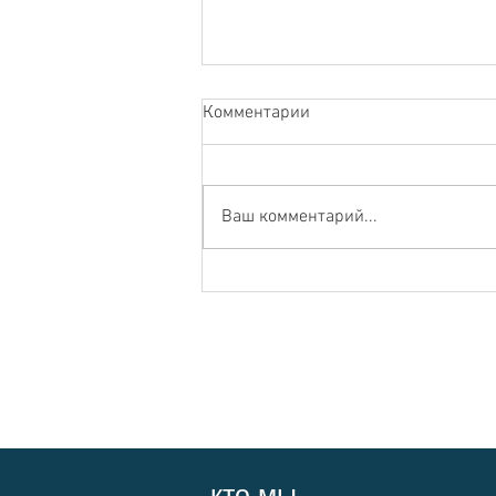
Комментарии
Ваш комментарий...
Почему экономия воды не
решит проблему ее нехватки
кто мы