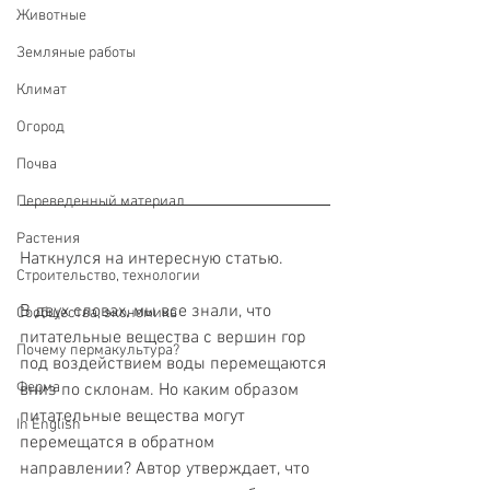
Животные
Земляные работы
Климат
Огород
Почва
Переведенный материал
Растения
Наткнулся на интересную статью. 
Строительство, технологии
В двух словах, мы все знали, что 
Сообщества, экономика
питательные вещества с вершин гор 
Почему пермакультура?
под воздействием воды перемещаются 
Ферма
вниз по склонам. Но каким образом 
питательные вещества могут 
In English
перемещатся в обратном 
направлении? Автор утверждает, что 